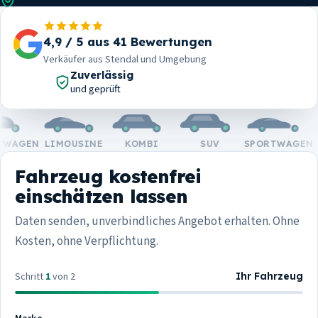
im Abholgebiet um Stendal
100
4,9 / 5 aus 41 Bewertungen
Prozent
Verkäufer aus Stendal und Umgebung
Zahlung bei der Übergabe
Zuverlässig
und geprüft
GEN
LIMOUSINE
KOMBI
SUV
SPORTWAGEN
C
Fahrzeug kostenfrei
einschätzen lassen
Daten senden, unverbindliches Angebot erhalten. Ohne
Kosten, ohne Verpflichtung.
Schritt
1
von 2
Ihr Fahrzeug