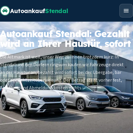
Autoankauf
Stendal
Autoankauf Stendal: Gezahlt
wird an Ihrer Haustür, sofort
Die Altmark ist weit, unser Weg zu Ihnen trotzdem kurz: In
Stendal und den Dörfern ringsum kaufen wir Fahrzeuge direkt
an der Haustür an, bezahlt wird sofort bei der Übergabe, bar
oder per Echtzeitüberweisung. Der Betrag steht vorher fest,
Abholung und Abmeldung kosten nichts.